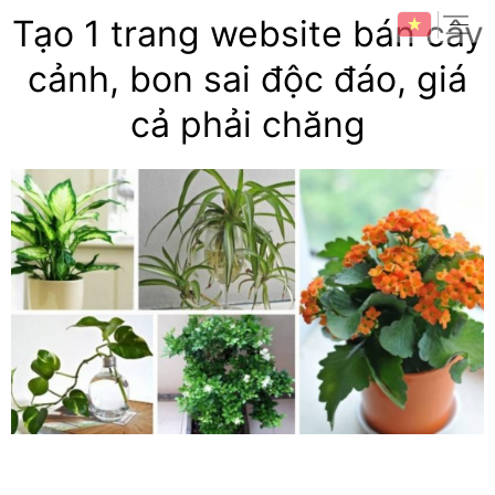
Skip
expan
Tạo 1 trang website bán cây
to
content
cảnh, bon sai độc đáo, giá
cả phải chăng